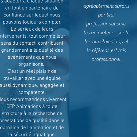
s’adapter à chaque situation
agréablement surpris
en font un partenaire de
par leur
confiance sur lequel nous
pouvons toujours compter.
professionnalisme,
Le sérieux de leurs
les animateurs sur le
intervenants, tout comme leur
terrain étaient top et
sens du contact, contribuent
grandement à la qualité des
le référent est très
événements que nous
professionnel.
organisons.
C’est un réel plaisir de
travailler avec une équipe
aussi dynamique, engagée et
compétente.
Nous recommandons vivement
CFP Animations à toute
structure à la recherche de
prestations de qualité dans le
domaine de l’animation et de
la sécurité aquatique.