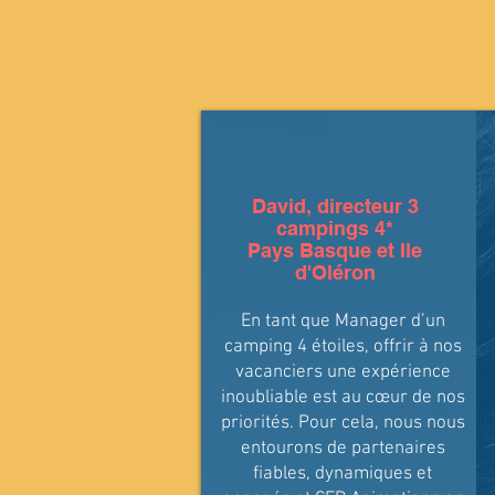
David, directeur 3
campings 4*
Pays Basque et Ile
d'Oléron
En tant que Manager d’un
camping 4 étoiles, offrir à nos
vacanciers une expérience
inoubliable est au cœur de nos
priorités. Pour cela, nous nous
entourons de partenaires
fiables, dynamiques et