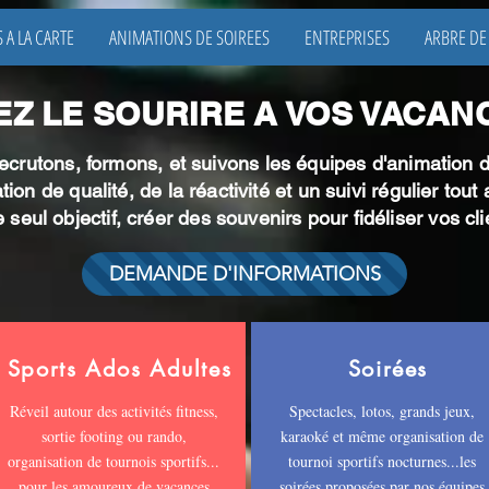
 A LA CARTE
ANIMATIONS DE SOIREES
ENTREPRISES
ARBRE DE
Z LE SOURIRE A VOS VACANC
ecrutons, formons, et suivons les équipes d'animation
ion de qualité, de la réactivité et un suivi régulier tout
 seul objectif, créer des souvenirs pour fidéliser vos cli
DEMANDE D'INFORMATIONS
Sports Ados Adultes
Soirées
Réveil autour des activités fitness,
Spectacles, lotos, grands jeux,
sortie footing ou rando,
karaoké et même organisation de
organisation de tournois sportifs...
tournoi sportifs nocturnes...les
pour les amoureux de vacances
soirées proposées par nos équipes