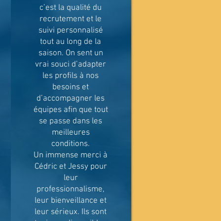
c’est la qualité du
recrutement et le
suivi personnalisé
tout au long de la
saison. On sent un
vrai souci d’adapter
les profils à nos
besoins et
d’accompagner les
équipes afin que tout
se passe dans les
meilleures
conditions.
Un immense merci à
Cédric et Jessy pour
leur
professionnalisme,
leur bienveillance et
leur sérieux. Ils sont