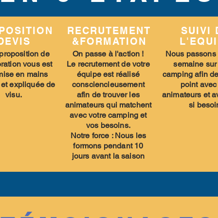
POSITION
RECRUTEMENT
SUIVI
DEVIS
&
FORMATION
L'EQU
proposition de
On passe à l'action !
Nous passons
ration vous est
Le recrutement de votre
semaine sur 
mise en mains
équipe est réalisé
camping afin de
 et expliquée de
consciencieusement
point avec
visu.
afin de trouver les
animateurs et a
animateurs qui matchent
si besoi
avec votre camping et
vos besoins.
Notre force : Nous les
formons pendant 10
jours avant la saison