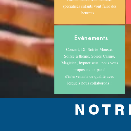
spécialisés enfants vont faire des
heureux...
Evénements
Concert, DJ, Soirée Mousse,
Soirée à thème, Soirée Casino,
Magicien, hypnotiseur...nous vous
proposons un panel
d'intervenants de qualité avec
lesquels nous collaborons !
NOTR