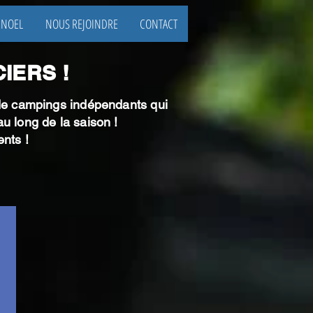
 NOEL
NOUS REJOINDRE
CONTACT
IERS !
 de campings indépendants qui
 au long de la saison !
ents !