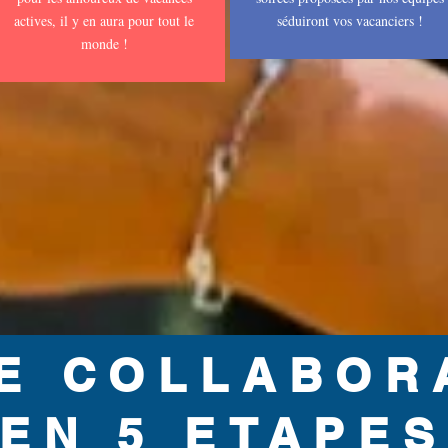
actives, il y en aura pour tout le
séduiront vos vacanciers !
monde !
E COLLABOR
EN 5 ETAPES