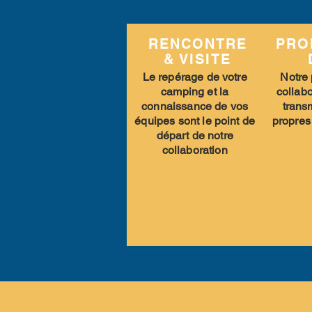
RENCONTRE
PRO
& VISITE
Le repérage de votre
Notre 
camping et la
collabo
connaissance de vos
trans
équipes sont le point de
propres
départ de notre
collaboration