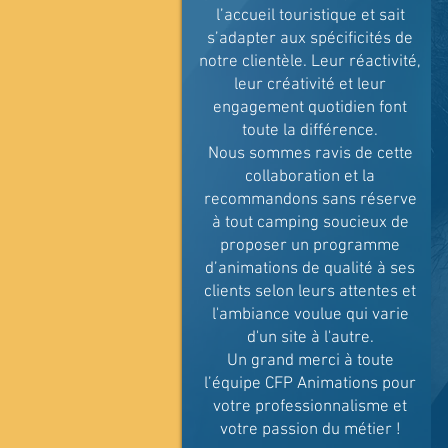
l’accueil touristique et sait
s’adapter aux spécificités de
notre clientèle. Leur réactivité,
leur créativité et leur
engagement quotidien font
toute la différence.
Nous sommes ravis de cette
collaboration et la
recommandons sans réserve
à tout camping soucieux de
proposer un programme
d’animations de qualité à ses
clients selon leurs attentes et
l'ambiance voulue qui varie
d'un site à l'autre.
Un grand merci à toute
l’équipe CFP Animations pour
votre professionnalisme et
votre passion du métier !