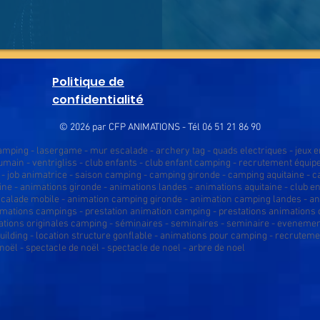
Politique de
confidentialité
© 2026 par CFP ANIMATIONS - Tél 06 51 21 86 90
ping - lasergame - mur escalade - archery tag - quads electriques - jeux en
 humain - ventrigliss - club enfants - club enfant camping - recrutement équi
- job animatrice - saison camping - camping gironde - camping aquitaine - c
ine - animations gironde - animations landes - animations aquitaine - club en
scalade mobile - animation camping gironde - animation camping landes - ani
imations campings - prestation animation camping - prestations animations
ations originales camping - séminaires - seminaires - seminaire - evenemen
building - location structure gonflable - animations pour camping - recrutem
noël - spectacle de noël - spectacle de noel - arbre de noel