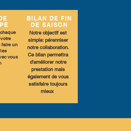
 DE
BILAN DE FIN
IPE
DE SAISON
 chaque
Notre objectif est
votre
simple: pérenniser
 faire un
notre collaboration.
 les
Ce bilan permettra
vec vous
d'améliorer notre
n
prestation mais
également de vous
satisfaire toujours
mieux