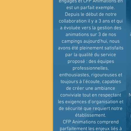
engagés et CFP Animations en
est un parfait exemple.
Depuis le début de notre
collaboration il y a 3 ans et qui
a évoluée vers la gestion des
animations sur 3 de nos
campings aujourd'hui, nous
avons été pleinement satisfaits
par la qualité du service
proposé : des équipes
professionnelles,
enthousiastes, rigoureuses et
toujours à l’écoute, capables
de créer une ambiance
conviviale tout en respectant
les exigences d’organisation et
de sécurité que requiert notre
établissement.
CFP Animations comprend
parfaitement les enjeux liés à