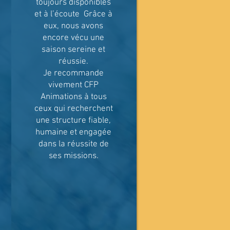
toujours disponibles
et à l’écoute Grâce à
eux, nous avons
encore vécu une
saison sereine et
réussie.
Je recommande
vivement CFP
Animations à tous
ceux qui recherchent
une structure fiable,
humaine et engagée
dans la réussite de
ses missions.