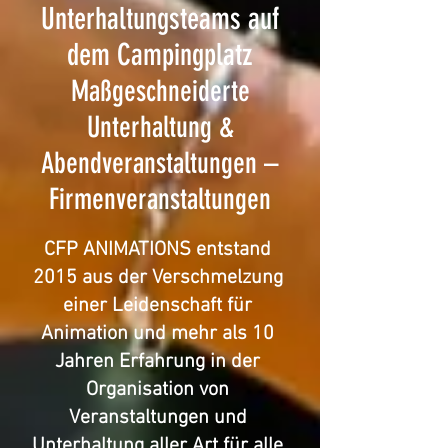
Unterhaltungsteams auf
dem Campingplatz
Maßgeschneiderte
Unterhaltung &
Abendveranstaltungen –
Firmenveranstaltungen
CFP ANIMATIONS entstand
2015 aus der Verschmelzung
einer Leidenschaft für
Animation und mehr als 10
Jahren Erfahrung in der
Organisation von
Veranstaltungen und
Unterhaltung aller Art für alle