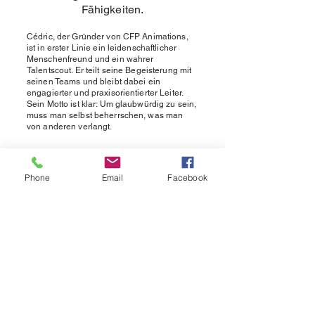
Fähigkeiten.
Cédric, der Gründer von CFP Animations,
ist in erster Linie ein leidenschaftlicher
Menschenfreund und ein wahrer
Talentscout. Er teilt seine Begeisterung mit
seinen Teams und bleibt dabei ein
engagierter und praxisorientierter Leiter.
Sein Motto ist klar: Um glaubwürdig zu sein,
muss man selbst beherrschen, was man
von anderen verlangt.
Jessy
ist der Teamkoordinator von
CFP Animations. Nachdem er
Phone
Email
Facebook
mehrere Saisons als Animator und
Veranstaltungsleiter gearbeitet hat,
darunter zwei bei CFP Animations,
bekleidet er diese Position seit vier
Jahren. Als wahre
Führungspersönlichkeit beherrscht
er alle Aspekte seiner Arbeit und
führt seine Teams mit Bravour – er
vereint Freude und Expertise!