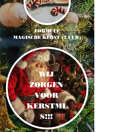
FORMULE
MAGISCHE KERST (2 UUR)
WIJ
ZORGEN
VOOR
KERSTMI
S!!!