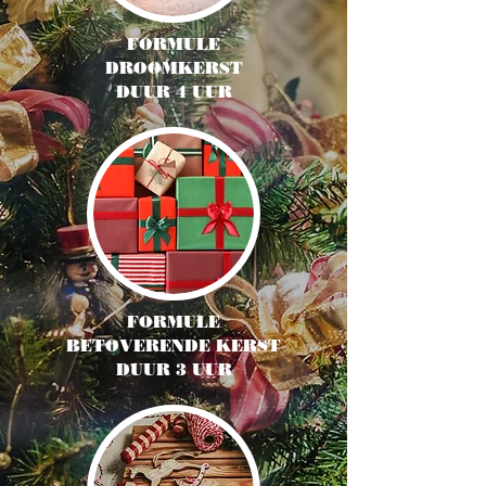
FORMULE
DROOMKERST
DUUR 4 UUR
FORMULE
BETOVERENDE KERST
DUUR 3 UUR